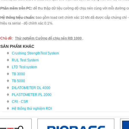
Phần mềm trên PC:
để thu thập dữ liệu cường độ chịu nén cùng với mỗi đường con
Hệ thống hiệu chuẩn:
bao gồm load cell chính xác 10 kN đã được cấp chứng chỉ - đơn
hiệu ra serial - độ chính xác 0.1%.
Chủ đề:
Thử nghiệm Cường độ chịu nén RB 1000
,
SẢN PHẨM KHÁC
Crushing StrengthTest System
RUL Test System
LTD Test system
TB 3000
TB 5000
DILATOMETER DL 4000
PLASTOMETER PL 2000
CRI - CSR
Hệ thống thử nghiệm RDI