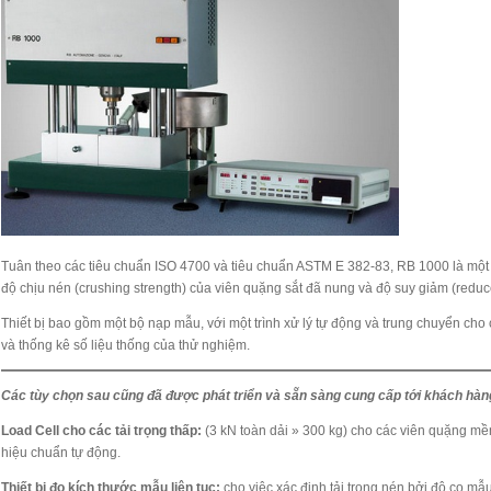
Tuân theo các tiêu chuẩn ISO 4700 và tiêu chuẩn ASTM E 382-83, RB 1000 là một
độ chịu nén (crushing strength) của viên quặng sắt đã nung và độ suy giảm (reduc
Thiết bị bao gồm một bộ nạp mẫu, với một trình xử lý tự động và trung chuyển cho c
và thống kê số liệu thống của thử nghiệm.
Các tùy chọn sau cũng đã được phát triển và sẵn sàng cung cấp tới khách hàn
Load Cell cho các tải trọng thấp:
(3 kN toàn dải » 300 kg) cho các viên quặng mề
hiệu chuẩn tự động.
Thiết bị đo kích thước mẫu liên tục:
cho việc xác định tải trọng nén bởi độ co mẫu