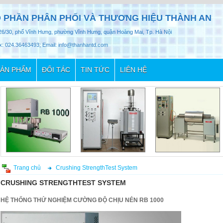
 PHẦN PHÂN PHỐI VÀ THƯƠNG HIỆU THÀNH AN
26/30, phố Vĩnh Hưng, phường Vĩnh Hưng, quận Hoàng Mai, Tp. Hà Nội
x: 024.36463493; Email: info@thanhantd.com
ẢN PHẨM
ĐỐI TÁC
TIN TỨC
LIÊN HỆ
Trang chủ
Crushing StrengthTest System
CRUSHING STRENGTHTEST SYSTEM
HỆ THỐNG THỬ NGHIỆM CƯỜNG ĐỘ CHỊU NÉN RB 1000