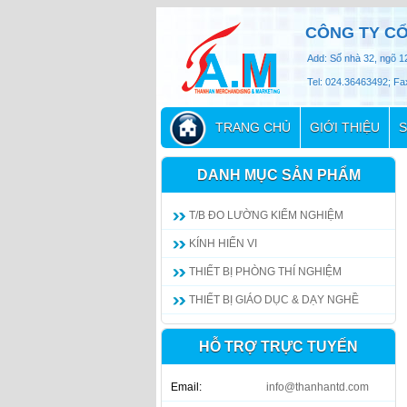
CÔNG TY CỔ
Add: Số nhà 32, ngõ 1
Tel: 024.36463492; Fa
TRANG CHỦ
GIỚI THIỆU
S
DANH MỤC SẢN PHẨM
T/B ĐO LƯỜNG KIỂM NGHIỆM
KÍNH HIỂN VI
THIẾT BỊ PHÒNG THÍ NGHIỆM
THIẾT BỊ GIÁO DỤC & DẠY NGHỀ
HỖ TRỢ TRỰC TUYẾN
Email:
info@thanhantd.com