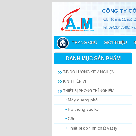
CÔNG TY CỔ
Add: Số nhà 32, ngõ 1
Tel: 024.36463492; Fa
TRANG CHỦ
GIỚI THIỆU
S
DANH MỤC SẢN PHẨM
T/B ĐO LƯỜNG KIỂM NGHIỆM
KÍNH HIỂN VI
THIẾT BỊ PHÒNG THÍ NGHIỆM
Máy quang phổ
Hệ thống sắc ký
Cân
Thiết bị đo tính chất vật lý