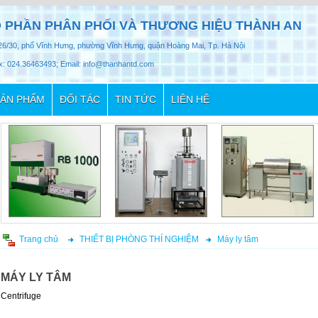
 PHẦN PHÂN PHỐI VÀ THƯƠNG HIỆU THÀNH AN
26/30, phố Vĩnh Hưng, phường Vĩnh Hưng, quận Hoàng Mai, Tp. Hà Nội
x: 024.36463493; Email: info@thanhantd.com
ẢN PHẨM
ĐỐI TÁC
TIN TỨC
LIÊN HỆ
Trang chủ
THIẾT BỊ PHÒNG THÍ NGHIỆM
Máy ly tâm
MÁY LY TÂM
Centrifuge