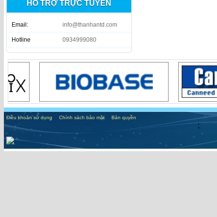
HỖ TRỢ TRỰC TUYẾN
Email:
info@thanhantd.com
Hotline
0934999080
Điều khoản sử dụng
Chính sách bảo mật
Bản quyền
;