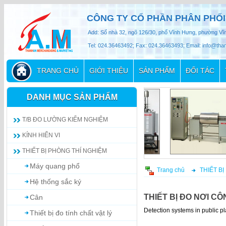
CÔNG TY CỔ PHẦN PHÂN PHỐI
Add: Số nhà 32, ngõ 126/30, phố Vĩnh Hưng, phường Vĩ
Tel: 024.36463492; Fax: 024.36463493; Email: info@th
TRANG CHỦ
GIỚI THIỆU
SẢN PHẨM
ĐỐI TÁC
DANH MỤC SẢN PHẨM
T/B ĐO LƯỜNG KIỂM NGHIỆM
KÍNH HIỂN VI
THIẾT BỊ PHÒNG THÍ NGHIỆM
Máy quang phổ
Trang chủ
THIẾT B
Hệ thống sắc ký
THIẾT BỊ ĐO NƠI C
Cân
Detection systems in public p
Thiết bị đo tính chất vật lý