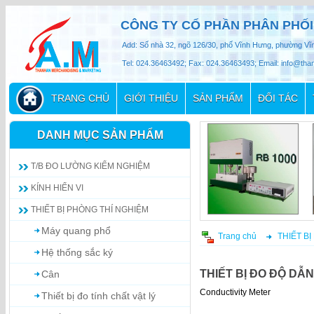
CÔNG TY CỔ PHẦN PHÂN PHỐI
Add: Số nhà 32, ngõ 126/30, phố Vĩnh Hưng, phường Vĩ
Tel: 024.36463492; Fax: 024.36463493; Email: info@th
TRANG CHỦ
GIỚI THIỆU
SẢN PHẨM
ĐỐI TÁC
DANH MỤC SẢN PHẨM
T/B ĐO LƯỜNG KIỂM NGHIỆM
KÍNH HIỂN VI
THIẾT BỊ PHÒNG THÍ NGHIỆM
Máy quang phổ
Trang chủ
THIẾT B
Hệ thống sắc ký
THIẾT BỊ ĐO ĐỘ DẪN
Cân
Conductivity Meter
Thiết bị đo tính chất vật lý