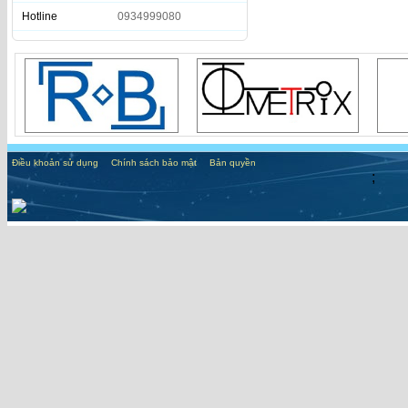
Hotline
0934999080
Điều khoản sử dụng
Chính sách bảo mật
Bản quyền
;